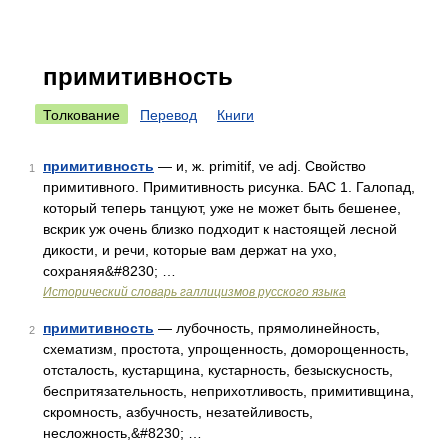
примитивность
Толкование
Перевод
Книги
примитивность
— и, ж. primitif, ve adj. Свойство
1
примитивного. Примитивность рисунка. БАС 1. Галопад,
который теперь танцуют, уже не может быть бешенее,
вскрик уж очень близко подходит к настоящей лесной
дикости, и речи, которые вам держат на ухо,
сохраняя&#8230; …
Исторический словарь галлицизмов русского языка
примитивность
— лубочность, прямолинейность,
2
схематизм, простота, упрощенность, доморощенность,
отсталость, кустарщина, кустарность, безыскусность,
беспритязательность, неприхотливость, примитивщина,
скромность, азбучность, незатейливость,
несложность,&#8230; …