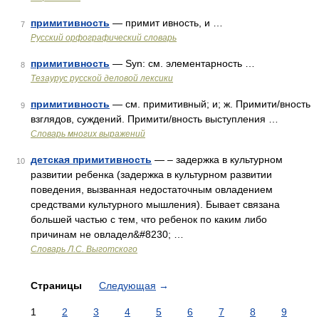
примитивность
— примит ивность, и …
7
Русский орфографический словарь
примитивность
— Syn: см. элементарность …
8
Тезаурус русской деловой лексики
примитивность
— см. примитивный; и; ж. Примити/вность
9
взглядов, суждений. Примити/вность выступления …
Словарь многих выражений
детская примитивность
— – задержка в культурном
10
развитии ребенка (задержка в культурном развитии
поведения, вызванная недостаточным овладением
средствами культурного мышления). Бывает связана
большей частью с тем, что ребенок по каким либо
причинам не овладел&#8230; …
Словарь Л.С. Выготского
Страницы
Следующая
→
1
2
3
4
5
6
7
8
9